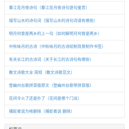
春江花月夜诗句（春江花月夜诗句逐句鉴赏）
描写山水的诗句词（描写山水的诗句词语有哪些）
明月何曾是两乡的上一句（如何解明月何曾是两乡）
中秋咏月的古诗（中秋咏月的古诗绘制背景制作书签）
有关长江的古诗词（关于长江的古诗句有哪些）
散文诗歌大全 简短（散文诗歌范文）
登幽州台歌拼音版原文（登幽州台歌带拼音版）
花间令火了还是扑了（花间是哪个门派）
捕蛇者说为啥删除（捕蛇者说 删除）