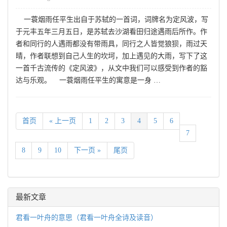
一蓑烟雨任平生出自于苏轼的一首词，词牌名为定风波，写
于元丰五年三月五日，是苏轼去沙湖看田归途遇雨后所作。作
者和同行的人遇雨都没有带雨具，同行之人皆觉狼狈，雨过天
晴，作者联想到自己人生的坎坷，加上遇见的大雨，写下了这
一首千古流传的《定风波》，从文中我们可以感受到作者的豁
达与乐观。 一蓑烟雨任平生的寓意是一身 …
首页
« 上一页
1
2
3
4
5
6
7
8
9
10
下一页 »
尾页
最新文章
君看一叶舟的意思（君看一叶舟全诗及读音）