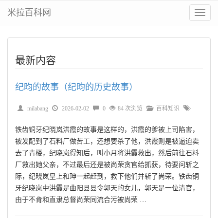
米拉百科网
切
换
菜
单
最新内容
纪昀的故事（纪昀的历史故事）
milabang
2026-02-02
0
84 次浏览
百科知识
铁齿铜牙纪晓岚洪霞的故事是这样的，洪霞的爹被上司陷害，
被发配到了石料厂做苦工，还想要杀了他，洪霞则是被逼迫卖
去了青楼，纪晓岚得知后，叫小月将洪霞救出，然后前往石料
厂救出她父亲，不过最后还是被尚荣贪官给抓获，待要问斩之
际，纪晓岚皇上和珅一起赶到，救下他们并斩了尚荣。铁齿铜
牙纪晓岚中洪霞是曲阳县县令郭天的女儿，郭天是一位清官，
由于不肯和直隶总督尚荣同流合污被尚荣 …