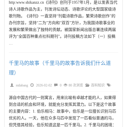
http:www.shikanzz.cn《诗刊》创刊于1957年1月，是以发表当代
诗人诗歌作品为主，刊发诗坛动态、诗歌评论的大型国家级诗
歌刊物。《诗刊》一直坚持“刊载诗歌作品，繁荣诗歌创作”的
办刊宗旨，坚持“二为”方向和“双百”方针，为我国诗歌事业的
发展和繁荣做出了独特的贡献。被国家新闻出版总署连续两届
评为“全国百种重点社科期刊”。诗刊投稿方法如下（一）投稿
…
千里马的故事（千里马的故事告诉我们什么道
理）
milabang
2026-02-02
0
80 次浏览
百科知识
源自中国古代的一则寓言，用来比喻有卓越才能的人，如果得
到合适的机会和环境，就能充分发挥其潜力。以下是这个故事
的主要内容：1. 伯乐相马：故事中，伯乐是一位擅长识别马匹
优劣的人。一天，他在众多马匹中发现了一匹看似普通的马，
但凭借其经验，伯乐知道这是一匹千里马。2. 千里马的困境：