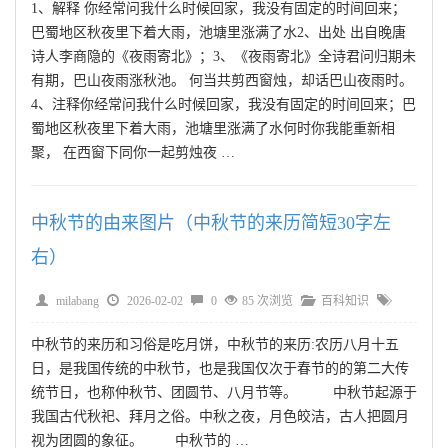
1、解释 你经常问我什么时候回家，我没有固定的时间回来；
巴蜀地区秋夜里下着大雨，池塘里涨满了水2、出处 出自晚唐
诗人李商隐的《夜雨寄北》；3、《夜雨寄北》全诗君问归期未
有期，巴山夜雨涨秋池。 何当共剪西窗烛，却话巴山夜雨时。
4、注释你经常问我什么时候回家，我没有固定的时间回来；巴
蜀地区秋夜里下着大雨，池塘里涨满了水何时你我能重新相
聚， 在西窗下同你一起剪烛夜 …
中秋节的由来图片（中秋节的来历简短30字左
右）
milabang
2026-02-02
0
85 次浏览
百科知识
中秋节的来历和习俗是吃月饼，中秋节的来历:农历八月十五
日，是我国传统的中秋节，也是我国仅次于春节的的第二大传
统节日，也称仲秋节、团圆节、八月节等。 中秋节起源于
我国古代秋祀、拜月之俗。中秋之夜，月色皎洁，古人把圆月
视为团圆的象征。 中秋节的 …