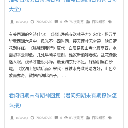
大全）
milabang
2026-02-02
0
76 次浏览
百科知识
有关西湖的名诗佳句：《晓出净慈寺送林子方》宋代 · 杨万里
毕竟西湖六月中，风光不与四时同。接天莲叶无穷碧，映日荷
花别样红。《钱塘湖春行》唐代 · 白居易孤山寺北贾亭西，水
面初平云脚低。几处早莺争暖树，谁家新燕啄春泥。乱花渐欲
迷人眼，浅草才能没马蹄。最爱湖东行不足，绿杨阴里白沙
堤。《饮湖上初晴后雨》宋代 · 苏轼水光潋滟晴方好，山色空
蒙雨亦奇。欲把西湖比西子， …
君问归期未有期神回复（君问归期未有期撩妹怎
么接）
milabang
2026-02-02
0
83 次浏览
百科知识