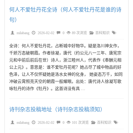
何人不爱牡丹花全诗（何人不爱牡丹花是谁的诗
句）
milabang
2026-02-02
0
89 次浏览
百科知识
全诗：何人不爱牡丹花，占断城中好物华。疑是洛川神女作，
千娇万态破朝霞。作者徐凝，唐代（约公元八一三年、唐宪宗
元和中前后前后在世）诗人，浙江睦州人，代表作《奉酬元相
公上元》。意思是：谁不爱牡丹花呢？她占尽了城中物品的好
色泽，让人不仅怀疑她是洛水女神的化身， 她姿态万千，如同
冲破云霄照亮天空的朝霞一般耀眼。出处：唐代诗人徐凝写歌
咏牡丹的诗作《牡丹》。这首诗没有具 …
诗刊杂志投稿地址（诗刊杂志投稿须知）
milabang
2026-02-02
0
101 次浏览
百科知识