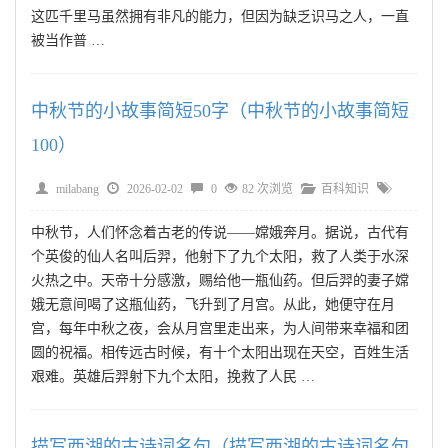
这匹千里马虽然拥有非凡的能力，但因为缺乏识马之人，一直
被当作普 …
中秋节的小故事简短50字（中秋节的小故事简短
100）
milabang
2026-02-02
0
82 次浏览
百科知识
中秋节，人们怀念着古老的传说——嫦娥奔月。据说，古代有
个英俊的仙人名叫后羿，他射下了九个太阳，救了人类于水深
火热之中。天帝十分感激，赐给他一瓶仙药。但后羿的妻子嫦
娥无意间喝了这瓶仙药，飞升到了月宫。从此，她便守在月
宫，每年中秋之夜，会从月宫里走出来，为人间带来幸福和团
圆的祝福。相传远古时候，有十个太阳出现在天空，百姓生活
艰难。英雄后羿射下九个太阳，挽救了人民 …
描写西湖的古诗词名句（描写西湖的古诗词名句