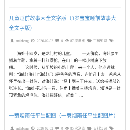
儿童睡前故事大全文字版（3岁宝宝睡前故事大
全文字版）
milabang
2026-02-02
0
87 次浏览
百科知识
海娃十四岁，是龙门村的儿童。 一天傍晚，海娃腰里
插着羊鞭，拿着一杆红缨枪，在山上的一棵小树底下放
哨。 这时候，从阳坡的小路上爬上来一个人，他老远就
叫：“海娃!海娃!”海娃听出是爸爸的声音，连忙迎上去。爸爸从
怀里掏出一封信，对海娃说：“马上到三王庄去，送给指挥部的
张连长。”海娃接过信一看，信角上插着三根鸡毛，知道是一封
顶紧急的鸡毛信。海娃揣好信，赶着羊 …
一蓑烟雨任平生配图（一蓑烟雨任平生配图片）
milabang
2026-02-02
0
85 次浏览
百科知识