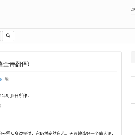
2
峰全诗翻译）
识
1年9月9日所作，
》
的云雾从身边穿过，它仍然泰然自若。天设地造好一个仙人洞，