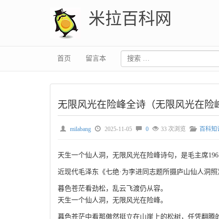
米拉百科网
首页
留言本
无限风光在险峰全诗（无限风光在险
milabang
2025-11-05
0
33 次浏览
百科知
天生一个仙人洞，无限风光在险峰诗句，是毛主席196
近现代毛泽东《七绝·为李进同志题所摄庐山仙人洞照
暮色苍茫看劲松，乱云飞渡仍从容。
天生一个仙人洞，无限风光在险峰。
暮色苍茫中看那傲然挺立在山崖上的松树，任凭翻腾