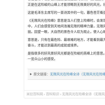
正是在这险峻的山峰上才能领略到无限美好的风光，欣
这是毛泽东主席写的一首诗其中的一句，暮色苍茫看
《无限风光在险峰》意思是当人们登上险峰时，会发
中，人们会感受到天地间浩瀚无限的精神力量，无限
丽。回望一眼，大自然的景色令人叹为观止，使人心
意思是，只有在最危险、最艰难的地方，才能看到最
奋斗，才能达到最高的成就或境界。
是指很多的好风景好风光都是在险峻的高峰上的意思
一览众山小的感受。
原文链接：
无限风光在险峰全诗（无限风光在险
米拉百科网
›
百科知识
›
无限风光在险峰全诗（无限风