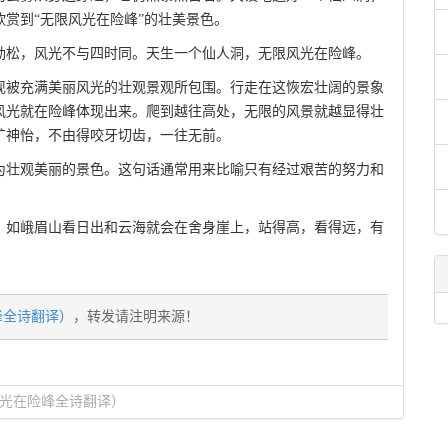
赏到“无限风光在险峰”的壮美景色。
劲松，风光不与四时同。天生一个仙人洞，无限风光在险峰。
现被充满美丽风光的壮观景观所包围。行走在这恢宏壮阔的景象
风光就在险峰体现出来。爬到越往高处，无限的风景就越显得壮
旷神怡，不由得咬牙切齿，一往无前。
为壮观美丽的景色。这句话通常用来比喻只有经过艰苦的努力和
。如峨眉山看日出和云海就会在舍身崖上，站得高，看得远，有
峰全诗翻译）
，转发请注明来源！
光在险峰全诗翻译）