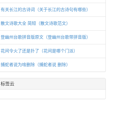
有关长江的古诗词（关于长江的古诗句有哪些）
散文诗歌大全 简短（散文诗歌范文）
登幽州台歌拼音版原文（登幽州台歌带拼音版）
花间令火了还是扑了（花间是哪个门派）
捕蛇者说为啥删除（捕蛇者说 删除）
标签云