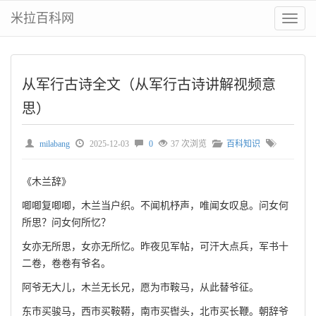
米拉百科网
切
换
菜
单
从军行古诗全文（从军行古诗讲解视频意
思）
milabang
2025-12-03
0
37 次浏览
百科知识
《木兰辞》
唧唧复唧唧，木兰当户织。不闻机杼声，唯闻女叹息。问女何
所思？问女何所忆？
女亦无所思，女亦无所忆。昨夜见军帖，可汗大点兵，军书十
二卷，卷卷有爷名。
阿爷无大儿，木兰无长兄，愿为市鞍马，从此替爷征。
东市买骏马，西市买鞍鞯，南市买辔头，北市买长鞭。朝辞爷