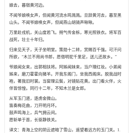
娘去，暮宿黄河边。
不闻爷娘唤女声，但闻黄河流水鸣溅溅。旦辞黄河去，暮至黑
山头。不闻爷娘唤女声，但闻燕山胡骑声啾啾。
万里赴戎机，关山度若飞。朔气传金柝，寒光照铁衣。将军百
战死，壮士十年归。
归来见天子，天子坐明堂。策勋十二转，赏赐百千强。可汗问
所欲，“木兰不用尚书郎，愿借明驼千里足，送儿还故乡。”
爷娘闻女来，出郭相扶将。阿姊闻妹来，当户理红妆。小弟闻
姊来，磨刀霍霍向猪羊。开我东阁门，坐我西阁床。脱我战时
袍，著我旧时裳。当窗理云鬓，对镜贴花黄。出门看火伴，火
伴皆惊惶。同行十二年，不知木兰是女郎。
从军玉门道，逐虏金微山。
笛奏梅花曲，刀开明月环。
鼓声鸣海上，兵气拥云间。
愿斩单于首，长驱静铁关。
译文：青海上空的阴云遮暗了雪山，遥望着远方的玉门关。1.