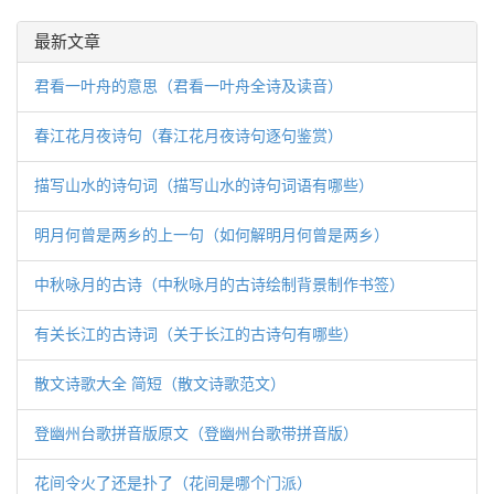
最新文章
君看一叶舟的意思（君看一叶舟全诗及读音）
春江花月夜诗句（春江花月夜诗句逐句鉴赏）
描写山水的诗句词（描写山水的诗句词语有哪些）
明月何曾是两乡的上一句（如何解明月何曾是两乡）
中秋咏月的古诗（中秋咏月的古诗绘制背景制作书签）
有关长江的古诗词（关于长江的古诗句有哪些）
散文诗歌大全 简短（散文诗歌范文）
登幽州台歌拼音版原文（登幽州台歌带拼音版）
花间令火了还是扑了（花间是哪个门派）