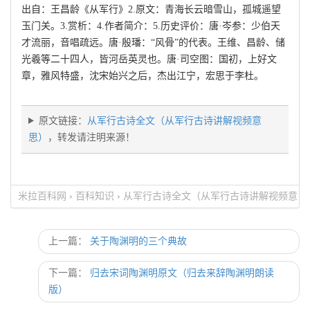
出自：王昌龄《从军行》2.原文：青海长云暗雪山，孤城遥望
玉门关。3.赏析：4.作者简介：5.历史评价：唐·岑参：少伯天
才流丽，音唱疏远。唐·殷璠：“风骨”的代表。王维、昌龄、储
光羲等二十四人，皆河岳英灵也。唐·司空图：国初，上好文
章，雅风特盛，沈宋始兴之后，杰出江宁，宏思于李杜。
原文链接：
从军行古诗全文（从军行古诗讲解视频意
思）
，转发请注明来源！
米拉百科网
›
百科知识
›
从军行古诗全文（从军行古诗讲解视频意
思）
上一篇：
关于陶渊明的三个典故
下一篇：
归去宋词陶渊明原文（归去来辞陶渊明朗读
版）