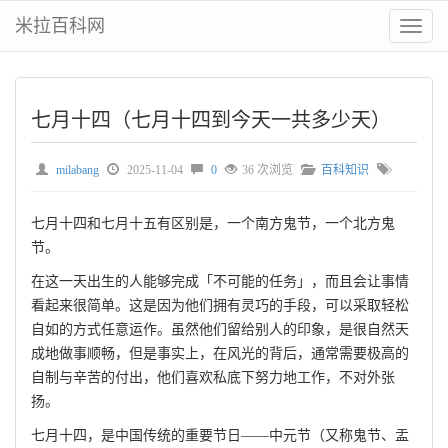
米拉百科网
切
换
菜
单
七月十四（七月十四到今天一共多少天）
milabang
2025-11-04
0
36 次浏览
百科知识
七月十四和七月十五有区别是，一个南方鬼节，一个北方鬼
节。
在这一天出生的人能够完成「不可能的任务」，而且会让事情
看起来很简单。这是因为他们拥有灵巧的手段，可以采取轻松
自如的方式任意运作。虽然他们留给别人的印象，是很自然天
成地做事顺畅，但是事实上，在风光的背后，通常需要极高的
自制与辛苦的付出，他们喜欢私底下努力地工作，不对外张
扬。
七月十四，是中国传统的重要节日——中元节（又称鬼节、盂