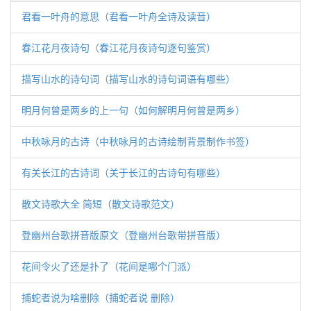
君看一叶舟的意思（君看一叶舟全诗及读音）
春江花月夜诗句（春江花月夜诗句逐句鉴赏）
描写山水的诗句词（描写山水的诗句词语有哪些）
明月何曾是两乡的上一句（如何解明月何曾是两乡）
中秋咏月的古诗（中秋咏月的古诗绘制背景制作书签）
有关长江的古诗词（关于长江的古诗句有哪些）
散文诗歌大全 简短（散文诗歌范文）
登幽州台歌拼音版原文（登幽州台歌带拼音版）
花间令火了还是扑了（花间是哪个门派）
捕蛇者说为啥删除（捕蛇者说 删除）