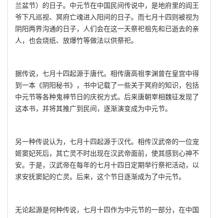
兰盆节）的日子。中元节在中国民间传说中，是地府里的阎王
爷下凡巡视、冥府亡魂进入阳间的日子。而七月十四则被视为
阴阳两界沟通的日子，人们会在这一天祭祀祖先和已逝去的亲
人，也会烧纸、放爆竹等做法以供祭祀。
据传说，七月十四起源于唐代。相传唐高祖李渊曾在皇宫中得
到一本《阴阳秘书》，书中记载了一些关于冥府的知识，包括
中元节等各种鬼神节日的庆祝方式。后来唐朝宰相魏征发现了
这本书，并将其推广到民间，逐渐演变成为中元节。
另一种传说认为，七月十四起源于汉代。相传汉武帝的一位宠
姬窦妃死后，其亡灵不时出现在汉武帝面前，使其感到心神不
安。于是，汉武帝在每年的七月十四日定期举行祭祀活动，以
求安抚窦妃的亡灵。后来，这个节日逐渐成为了中元节。
无论起源是何种传说，七月十四作为中元节的一部分，在中国