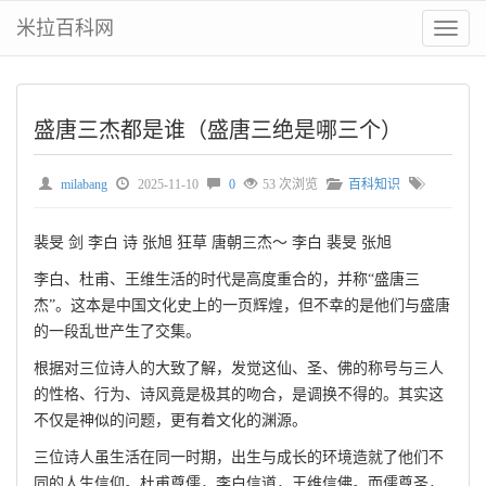
米拉百科网
切
换
菜
单
盛唐三杰都是谁（盛唐三绝是哪三个）
milabang
2025-11-10
0
53 次浏览
百科知识
裴旻 剑 李白 诗 张旭 狂草 唐朝三杰～ 李白 裴旻 张旭
李白、杜甫、王维生活的时代是高度重合的，并称“盛唐三
杰”。这本是中国文化史上的一页辉煌，但不幸的是他们与盛唐
的一段乱世产生了交集。
根据对三位诗人的大致了解，发觉这仙、圣、佛的称号与三人
的性格、行为、诗风竟是极其的吻合，是调换不得的。其实这
不仅是神似的问题，更有着文化的渊源。
三位诗人虽生活在同一时期，出生与成长的环境造就了他们不
同的人生信仰。杜甫尊儒，李白信道，王维信佛。而儒尊圣，