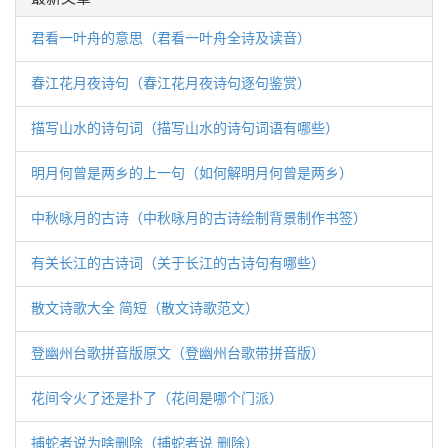
君看一叶舟的意思（君看一叶舟全诗及读音）
春江花月夜诗句（春江花月夜诗句逐句鉴赏）
描写山水的诗句词（描写山水的诗句词语有哪些）
明月何曾是两乡的上一句（如何解明月何曾是两乡）
中秋咏月的古诗（中秋咏月的古诗绘制背景制作书签）
有关长江的古诗词（关于长江的古诗句有哪些）
散文诗歌大全 简短（散文诗歌范文）
登幽州台歌拼音版原文（登幽州台歌带拼音版）
花间令火了还是扑了（花间是哪个门派）
捕蛇者说为啥删除（捕蛇者说 删除）