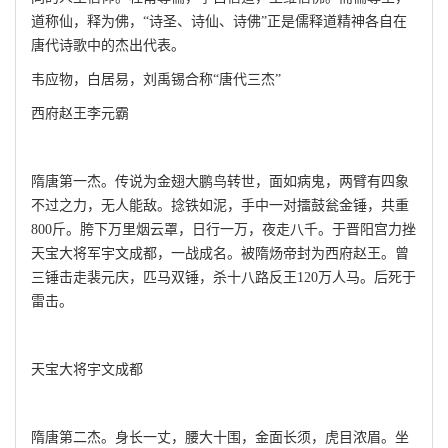
道称仙，释为佛，“诗圣、诗仙、诗佛”正是儒释道精神各自在
唐代诗歌中的杰出代表。
韦应物，白居易，刘禹锡合称“唐代三杰”
西府赵王李元霸
隋唐第一杰。传说为金翅大鹏鸟转世，面如病鬼，两臂有四象
不过之力，无人能敌。捻铁如泥，手中一对擂鼓瓮金锤，共重
800斤。胯下万里烟云罩，日行一万，夜走八千。于晋阳宫力挫
天宝大将军宇文成都，一战成名。被隋炀帝封为西府赵王。曾
三锤击走裴元庆，匹马双锤，杀十八路反王120万人马。后死于
雷击。
天宝大将宇文成都
隋唐第二杰。身长一丈，腰大十围，金面长须，虎目浓眉。坐