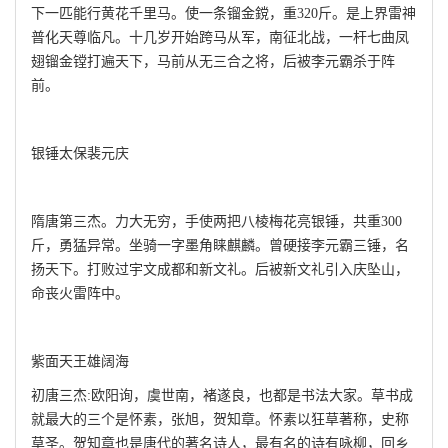
下一匹能行黄花千里马。使一条镏金鎲，重320斤。是上界雷神
普化天尊临凡。十几岁开始跨马从军，南征北战，一杆七曲凤
翅镏金镗打遍天下，马前从无三合之将，后被李元霸杀于阵
前。
银锤太保裴元庆
隋唐第三杰。力大无穷，手使两把八棱梅花亮银锤，共重300
斤，勇猛异常。坐骑一字墨角睐麒麟。曾硬接李元霸三锤，名
扬天下。打败过宇文成都和新文礼。后被新文礼引入庆坠山，
命丧火雷阵中。
紫面天王雄阔海
初唐三杰:欧阳询，虞世南，褚遂良，也都是书法大家。草书成
就最大的三个是怀素，张旭，贺知章。怀素以狂草著称，史称
草圣。贺知章也是唐代的著名诗人，最有名的诗有咏柳，回乡