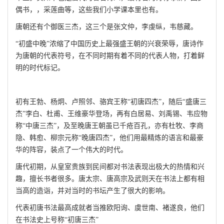
偶书，，采莲曲等，这些我们小学课本里也有。
唐朝还有个御医三杰，这三个是张文仲，李虔纵，韦慈藏。
“初盛中晚”浓缩了中国历史上最强盛王朝的兴衰荣辱，唐诗作
为唐朝的代表符号，在不同时期有着不同的代表人物，打着鲜
明的时代标记。
初有王勃、杨炯、卢照邻、骆宾王称“初唐四杰”，随后“盛唐三
杰”李白、杜甫、王维豪华登场，再有白居易、刘禹锡、韦应物
称“中唐三杰”，及至晚唐王朝虽已千疮百孔，亦有杜牧、李商
隐、韩愈、柳宗元称“晚唐四杰”，他们用最精炼的语言和最豪
华的阵容，装点了一个伟大的时代。
唐代初期，从皇室贵族到民间都对书法表现出极大的热情和兴
趣，擅长书者很多。唐太宗、唐高宗及武则天在书法上都有相
当高的造诣，并对当时的书坛产生了很大的影响。
代表初唐书法最高成就者当推欧阳询、虞世南、褚遂良，他们
在书法史上号称“初唐三杰”