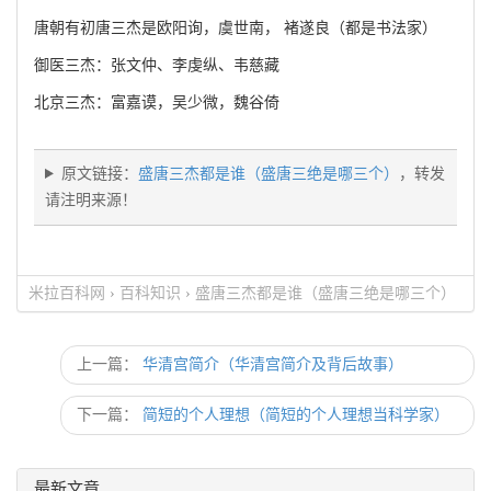
唐朝有初唐三杰是欧阳询，虞世南， 褚遂良（都是书法家）
御医三杰：张文仲、李虔纵、韦慈藏
北京三杰：富嘉谟，吴少微，魏谷倚
原文链接：
盛唐三杰都是谁（盛唐三绝是哪三个）
，转发
请注明来源！
米拉百科网
›
百科知识
›
盛唐三杰都是谁（盛唐三绝是哪三个）
上一篇：
华清宫简介（华清宫简介及背后故事）
下一篇：
简短的个人理想（简短的个人理想当科学家）
最新文章