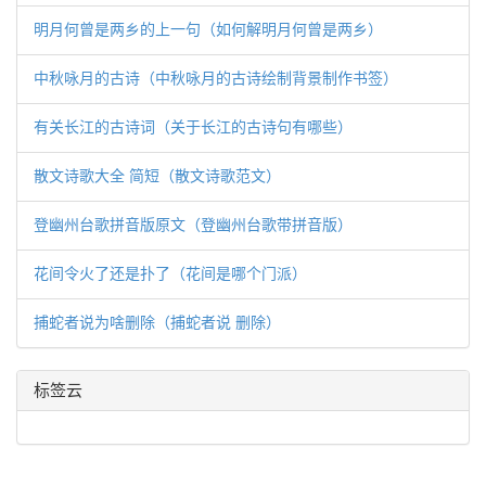
明月何曾是两乡的上一句（如何解明月何曾是两乡）
中秋咏月的古诗（中秋咏月的古诗绘制背景制作书签）
有关长江的古诗词（关于长江的古诗句有哪些）
散文诗歌大全 简短（散文诗歌范文）
登幽州台歌拼音版原文（登幽州台歌带拼音版）
花间令火了还是扑了（花间是哪个门派）
捕蛇者说为啥删除（捕蛇者说 删除）
标签云