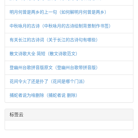
明月何曾是两乡的上一句（如何解明月何曾是两乡）
中秋咏月的古诗（中秋咏月的古诗绘制背景制作书签）
有关长江的古诗词（关于长江的古诗句有哪些）
散文诗歌大全 简短（散文诗歌范文）
登幽州台歌拼音版原文（登幽州台歌带拼音版）
花间令火了还是扑了（花间是哪个门派）
捕蛇者说为啥删除（捕蛇者说 删除）
标签云