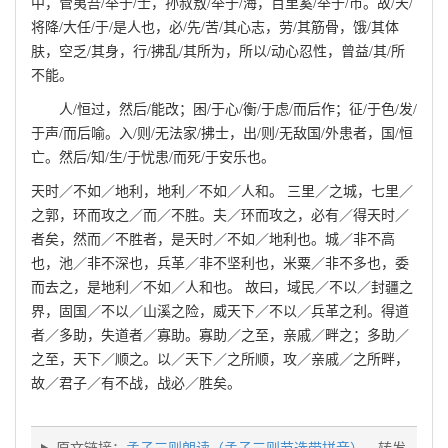
中，管夷吾/举于/士，孙叔敖/举于/海，百里奚/举于/市。故/天/
将降/大任/于/是人也，必/先/苦/其心志，劳/其筋骨，饿/其体
肤，空乏/其身，行/拂乱/其所为，所以/动心忍性，曾益/其/所
不能。
人/恒过，然后/能改；困/于心/衡/于虑/而后作；征/于色/发/
于声/而后喻。入/则/无法家/拂士，出/则/无敌国/外患者，国/恒
亡。然后/知/生/于忧患/而死/于安乐也。
天时／不如／地利，地利／不如／人和。 三里／之城，七里／
之郭，环而攻之／而／不胜。夫／环而攻之，必有／得天时／
者矣，然而／不胜者，是天时／不如／地利也。城／非不高
也，池／非不深也，兵革／非不坚利也，米粟／非不多也，委
而去之，是地利／不如／人和也。 故曰，域民／不以／封疆之
界，固国／不以／山溪之险，威天下／不以／兵革之利。得道
者／多助，失道者／寡助。寡助／之至，亲戚／畔之；多助／
之至，天下／顺之。以／天下／之所顺，攻／亲戚／之所畔，
故／君子／有不战，战必／胜矣。