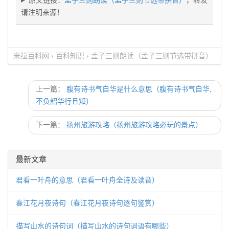
原文链接：
孟子三则朗读（孟子三则节选带拼音）
，转发
请注明来源！
米拉百科网
›
百科知识
›
孟子三则朗读（孟子三则节选带拼音）
上一篇：
腹有诗书气自华是什么意思（腹有诗书气自华,
不负韶华行且知）
下一篇：
扬州旅游攻略（扬州旅游攻略必玩的景点）
最新文章
君看一叶舟的意思（君看一叶舟全诗及读音）
春江花月夜诗句（春江花月夜诗句逐句鉴赏）
描写山水的诗句词（描写山水的诗句词语有哪些）