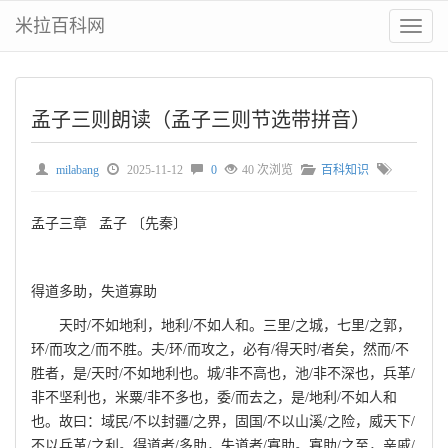
米拉百科网
切
换
菜
单
孟子三则朗读（孟子三则节选带拼音）
milabang
2025-11-12
0
40 次浏览
百科知识
孟子三章 孟子 〔先秦〕
得道多助，失道寡助
天时/不如地利，地利/不如人和。三里/之城，七里/之郭，
环/而攻之/而不胜。夫/环/而攻之，必有/得天时/者矣，然而/不
胜者，是/天时/不如地利也。城/非不高也，池/非不深也，兵革/
非不坚利也，米粟/非不多也，委/而去之，是/地利/不如人和
也。故曰：域民/不以封疆/之界，固国/不以山溪/之险，威天下/
不以兵革/之利。得道者/多助，失道者/寡助。寡助/之至，亲戚/