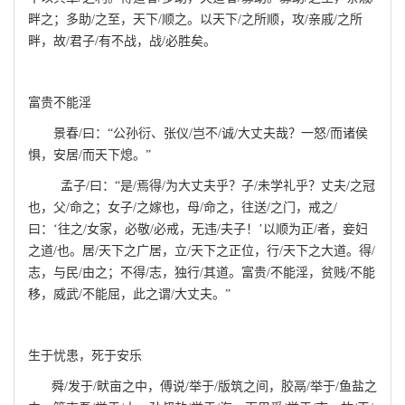
畔之；多助/之至，天下/顺之。以天下/之所顺，攻/亲戚/之所
畔，故/君子/有不战，战/必胜矣。
富贵不能淫
景春/曰：“公孙衍、张仪/岂不/诚/大丈夫哉？一怒/而诸侯
惧，安居/而天下熄。”
孟子/曰：“是/焉得/为大丈夫乎？子/未学礼乎？丈夫/之冠
也，父/命之；女子/之嫁也，母/命之，往送/之门，戒之/
曰：‘往之/女家，必敬/必戒，无违/夫子！’以顺为正/者，妾妇
之道/也。居/天下之广居，立/天下之正位，行/天下之大道。得/
志，与民/由之；不得/志，独行/其道。富贵/不能淫，贫贱/不能
移，威武/不能屈，此之谓/大丈夫。”
生于忧患，死于安乐
舜/发于/畎亩之中，傅说/举于/版筑之间，胶鬲/举于/鱼盐之