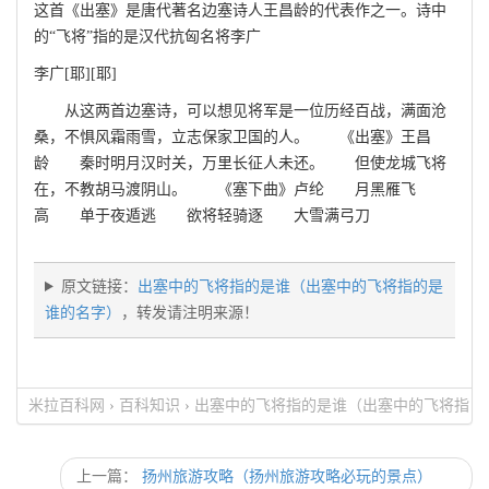
这首《出塞》是唐代著名边塞诗人王昌龄的代表作之一。诗中
的“飞将”指的是汉代抗匈名将李广
李广[耶][耶]
从这两首边塞诗，可以想见将军是一位历经百战，满面沧
桑，不惧风霜雨雪，立志保家卫国的人。 《出塞》王昌
龄 秦时明月汉时关，万里长征人未还。 但使龙城飞将
在，不教胡马渡阴山。 《塞下曲》卢纶 月黑雁飞
高 单于夜遁逃 欲将轻骑逐 大雪满弓刀
原文链接：
出塞中的飞将指的是谁（出塞中的飞将指的是
谁的名字）
，转发请注明来源！
米拉百科网
›
百科知识
›
出塞中的飞将指的是谁（出塞中的飞将指
的是谁的名字）
上一篇：
扬州旅游攻略（扬州旅游攻略必玩的景点）