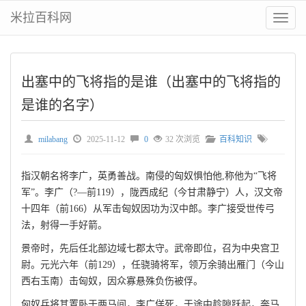
米拉百科网
切
换
菜
单
出塞中的飞将指的是谁（出塞中的飞将指的
是谁的名字）
milabang
2025-11-12
0
32 次浏览
百科知识
指汉朝名将李广，英勇善战。南侵的匈奴惧怕他,称他为“飞将
军”。李广（?—前119），陇西成纪（今甘肃静宁）人，汉文帝
十四年（前166）从军击匈奴因功为汉中郎。李广接受世传弓
法，射得一手好箭。
景帝时，先后任北部边域七郡太守。武帝即位，召为中央宫卫
尉。元光六年（前129），任骁骑将军，领万余骑出雁门（今山
西右玉南）击匈奴，因众寡悬殊负伤被俘。
匈奴兵将其置卧于两马间，李广佯死，于途中趁隙跃起，奔马