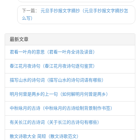
下一篇：
元旦手抄报文字摘抄（元旦手抄报文字摘抄怎
么写）
最新文章
君看一叶舟的意思（君看一叶舟全诗及读音）
春江花月夜诗句（春江花月夜诗句逐句鉴赏）
描写山水的诗句词（描写山水的诗句词语有哪些）
明月何曾是两乡的上一句（如何解明月何曾是两乡）
中秋咏月的古诗（中秋咏月的古诗绘制背景制作书签）
有关长江的古诗词（关于长江的古诗句有哪些）
散文诗歌大全 简短（散文诗歌范文）