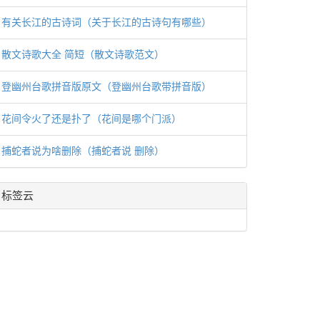
有关长江的古诗词（关于长江的古诗句有哪些）
散文诗歌大全 简短（散文诗歌范文）
登幽州台歌拼音版原文（登幽州台歌带拼音版）
花间令火了还是扑了（花间是哪个门派）
捕蛇者说为啥删除（捕蛇者说 删除）
标签云