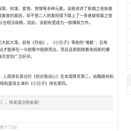
探案、权谋、爱情、惊悚等多种元素。该剧讲述了新婚之夜新娘
冠禽兽的面目，却不想二人阴差阳错下踏上了一条悬疑探案之旅
团队也相当吸睛，因此，该剧有望成为一部爆款力作。
大起大落，前有《烈焰》，《小日子》等剧的“堵截”，后有
特出才能够在一众剧集中脱颖而出，而且这部剧随着电视剧的播
演员受到广泛好评。
49。上周排名首位的《别对我动心》在本周降至第二，由鞠婧祎和
，陈晓和童瑶主演的《小日子》排名第四。
派）
，转发请注明来源！
哪个门派）