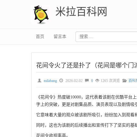
米拉百科网
首页
留言本
花间令火了还是扑了（花间是哪个门
milabang
2026-02-02
0
1265 次浏览
百科
《花间令》热度破10000，这代表着该剧在优酷平
字上的突破，更是对剧集品质、演员表现以及剧情吸
它意味着大量的观众被该剧所吸引，纷纷加入到观看
同时，这也为该剧的后续播出和宣传打下了坚实的基
花间令收视率高。