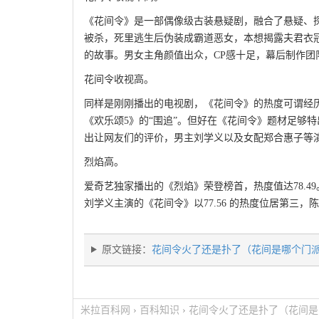
《花间令》是一部偶像级古装悬疑剧，融合了悬疑、
被杀，死里逃生后伪装成霸道恶女，本想揭露夫君衣
的故事。男女主角颜值出众，CP感十足，幕后制作
花间令收视高。
同样是刚刚播出的电视剧，《花间令》的热度可谓经历
《欢乐颂5》的“围追”。但好在《花间令》题材足够
出让网友们的评价，男主刘学义以及女配郑合惠子等
烈焰高。
爱奇艺独家播出的《烈焰》荣登榜首，热度值达78.
刘学义主演的《花间令》以77.56 的热度位居第三
原文链接：
花间令火了还是扑了（花间是哪个门
米拉百科网
›
百科知识
›
花间令火了还是扑了（花间是