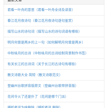
最新文章
君看一叶舟的意思（君看一叶舟全诗及读音）
春江花月夜诗句（春江花月夜诗句逐句鉴赏）
描写山水的诗句词（描写山水的诗句词语有哪些）
明月何曾是两乡的上一句（如何解明月何曾是两乡）
中秋咏月的古诗（中秋咏月的古诗绘制背景制作书签）
有关长江的古诗词（关于长江的古诗句有哪些）
散文诗歌大全 简短（散文诗歌范文）
登幽州台歌拼音版原文（登幽州台歌带拼音版）
花间令火了还是扑了（花间是哪个门派）
捕蛇者说为啥删除（捕蛇者说 删除）