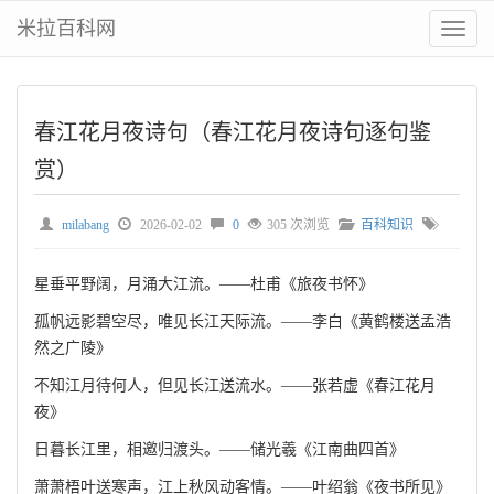
米拉百科网
切
换
菜
单
春江花月夜诗句（春江花月夜诗句逐句鉴
赏）
milabang
2026-02-02
0
305 次浏览
百科知识
星垂平野阔，月涌大江流。——杜甫《旅夜书怀》
孤帆远影碧空尽，唯见长江天际流。——李白《黄鹤楼送孟浩
然之广陵》
不知江月待何人，但见长江送流水。——张若虚《春江花月
夜》
日暮长江里，相邀归渡头。——储光羲《江南曲四首》
萧萧梧叶送寒声，江上秋风动客情。——叶绍翁《夜书所见》