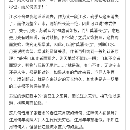
尽也，而又何羡乎！”
江水不舍昼夜地滔滔流去，作为某一段江水，确乎从这里消失
了，而作为整个江水，则始终长流不绝，因此可以说“未尝往
也”。关于月亮，苏轼认为“盈虚者如披，而年莫消长也”，意思
是月亮有时圆满，有时缺损，但它缺了之后又恢复圆，这样周
而复始，终究无所增减，因此可以说“莫消长也”。列举江水、
月亮说明去留、增减的辩证关系，作者再归纳到一般的认识原
理：“盖将自其变者而观之，则天地曾不能以一瞬；自其不变者
而观之，则物与我皆无尽也……”就是说，变与不变，无论宇宙
还是人生，都是相对的。如果从变的角度来看，岂但人生百
年，顷刻即逝，就是向来认定的天长地久，其实也是连一眨眼
的工夫都不曾保持常态
苏轼的赤壁赋中的“哀吾生之须臾，羡长江之无穷。挟飞仙以遨
游，抱明月而长终。”
这几句借用了张若虚的春江花月夜的诗句：江畔何人初见月？
江月何年初照人？人生代代无穷已，江月年年望相似。不知江
月待何人，但见长江送流水这六句的意思。