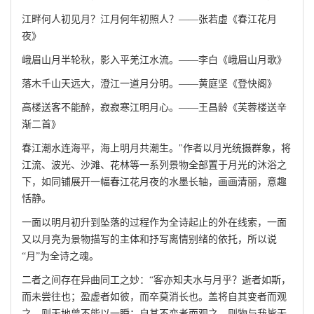
江畔何人初见月？江月何年初照人？——张若虚《春江花月
夜》
峨眉山月半轮秋，影入平羌江水流。——李白《峨眉山月歌》
落木千山天远大，澄江一道月分明。——黄庭坚《登快阁》
高楼送客不能醉，寂寂寒江明月心。——王昌龄《芙蓉楼送辛
渐二首》
春江潮水连海平，海上明月共潮生。"作者以月光统摄群象，将
江流、波光、沙滩、花林等一系列景物全部置于月光的沐浴之
下，如同铺展开一幅春江花月夜的水墨长轴，画画清丽，意趣
恬静。
一面以明月初升到坠落的过程作为全诗起止的外在线索，一面
又以月亮为景物描写的主体和抒写离情别绪的依托，所以说
“月”为全诗之魂。
二者之间存在异曲同工之妙：“客亦知夫水与月乎？逝者如斯，
而未尝往也；盈虚者如彼，而卒莫消长也。盖将自其变者而观
之，则天地曾不能以一瞬；自其不变者而观之，则物与我皆无