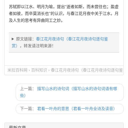
苏轼即以江水、明月为喻，提出“逝者如斯，而未尝往也；盈虚
者如彼，而卒莫消长也”的认识，与春江花月夜中关于江水，月
及人生的思考有异曲同工之妙。
原文链接：
春江花月夜诗句（春江花月夜诗句逐句鉴
赏）
，转发请注明来源！
米拉百科网
›
百科知识
›
春江花月夜诗句（春江花月夜诗句逐句鉴
赏）
上一篇：
描写山水的诗句词（描写山水的诗句词语有哪
些）
下一篇：
君看一叶舟的意思（君看一叶舟全诗及读音）