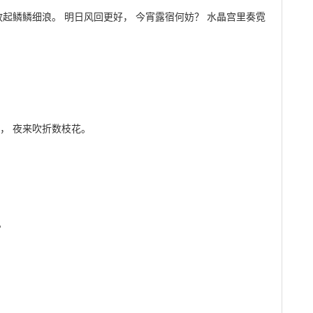
放起鳞鳞细浪。 明日风回更好， 今宵露宿何妨？ 水晶宫里奏霓
， 夜来吹折数枝花。
。