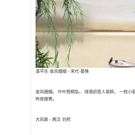
清平乐·金风细细 - 宋代·晏殊
金风细细。 叶叶梧桐坠。 绿酒初尝人易醉。 一枕小
昨夜微寒。
大风歌 - 两汉·刘邦