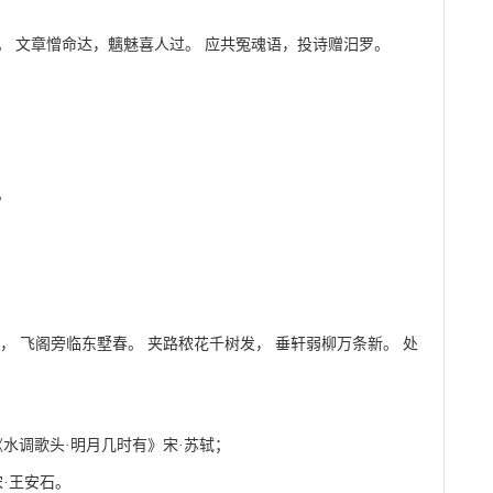
。 文章憎命达，魑魅喜人过。 应共冤魂语，投诗赠汨罗。
。
， 飞阁旁临东墅春。 夹路秾花千树发， 垂轩弱柳万条新。 处
水调歌头·明月几时有》宋·苏轼；
·王安石。