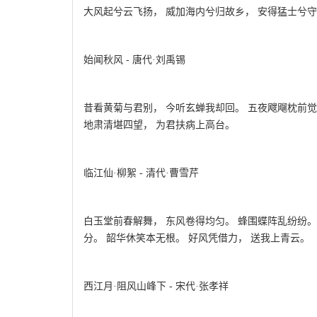
大风起兮云飞扬， 威加海内兮归故乡， 安得猛士兮
始闻秋风 - 唐代·刘禹锡
昔看黄菊与君别， 今听玄蝉我却回。 五夜飕飗枕前觉
地肃清堪四望， 为君扶病上高台。
临江仙·柳絮 - 清代·曹雪芹
白玉堂前春解舞， 东风卷得均匀。 蜂围蝶阵乱纷纷。
分。 韶华休笑本无根。 好风凭借力， 送我上青云。
西江月·阻风山峰下 - 宋代·张孝祥