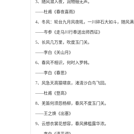
3、随风潜入夜，润物细无声。
——杜甫《春夜喜雨》
4、冬风：轮台九月风夜吼，一川碎石大如斗，随风
——岑参《走马川行奉送出师西征》
5、长风几万里，吹度玉门关。
——李白《关山月》
6、春风不相识，何时入罗帏。
——李白《春思》
7、风急天高猿啸哀，渚清沙白鸟飞回。
——杜甫《登高》
8、羌笛何须怨杨柳，春风不度玉门关。
——王之焕《出塞》
9、云想衣裳花想容，春风拂槛露华浓。
——李白《清平调》