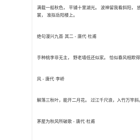
满载一船秋色， 平铺十里湖光。 波神留我看斜阳， 
裳， 准拟岳阳楼上。
绝句漫兴九首·其二 - 唐代·杜甫
手种桃李非无主， 野老墙低还似家。 恰似春风相欺得
风 - 唐代·李峤
解落三秋叶，能开二月花。 过江千尺浪，入竹万竿斜
茅屋为秋风所破歌 - 唐代·杜甫