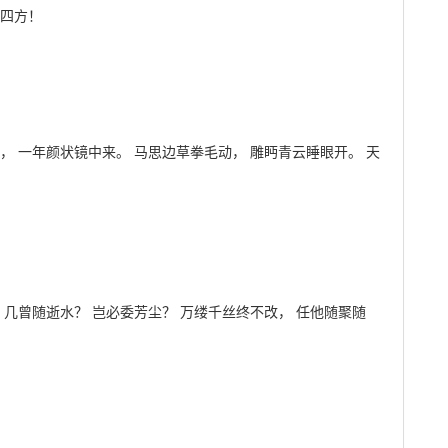
守四方！
， 一年颜状镜中来。 马思边草拳毛动， 雕眄青云睡眼开。 天
 几曾随逝水？ 岂必委芳尘？ 万缕千丝终不改， 任他随聚随