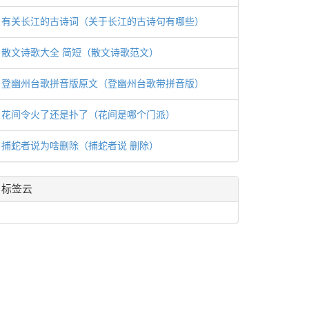
有关长江的古诗词（关于长江的古诗句有哪些）
散文诗歌大全 简短（散文诗歌范文）
登幽州台歌拼音版原文（登幽州台歌带拼音版）
花间令火了还是扑了（花间是哪个门派）
捕蛇者说为啥删除（捕蛇者说 删除）
标签云