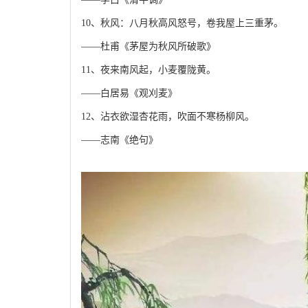
10、秋风：八月秋高风怒号，卷我屋上三重茅。
——杜甫《茅屋为秋风所破歌》
11、夜来南风起，小麦覆陇黄。
——白居易《观刈麦》
12、沾衣欲湿杏花雨，吹面不寒杨柳风。
——志南《绝句》