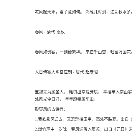
凉风起天末，君子意如何。 鸿雁几时到，江湖秋水多
春风 - 清代·袁枚
春风如贵客，一到便繁华。 来扫千山雪，归留万国花
人日侍宴大明宫应制 - 唐代·赵彦昭
宝契无为属圣人， 雕舆出幸玩芳辰。 平楼半入南山雾
处风光今日好， 年年愿奉属车尘。
形容风的古诗有：
1.我欲乘风归去，又恐琼楼玉宇，高处不胜寒。出自《
2.爆竹声中一岁除，春风送暖入屠苏；出自《元日》宋