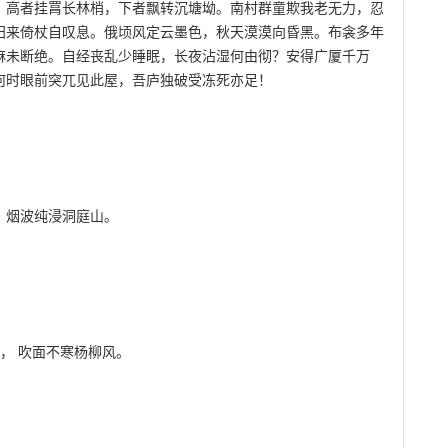
，高者挂罥长林梢，下者飘转沉塘坳。南村群童欺我老无力，忍
归来倚杖自叹息。俄顷风定云墨色，秋天漠漠向昏黑。布衾多年
麻未断绝。自经丧乱少睡眠，长夜沾湿何由彻？安得广厦千万
何时眼前突兀见此屋，吾庐独破受冻死亦足！
，烟波纯浸洞庭山。
， 吹面不寒杨柳风。