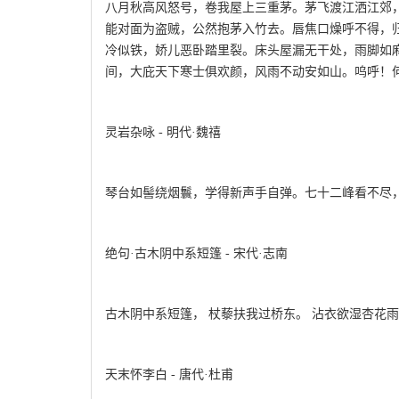
八月秋高风怒号，卷我屋上三重茅。茅飞渡江洒江郊
能对面为盗贼，公然抱茅入竹去。唇焦口燥呼不得，
冷似铁，娇儿恶卧踏里裂。床头屋漏无干处，雨脚如
间，大庇天下寒士俱欢颜，风雨不动安如山。呜呼！
灵岩杂咏 - 明代·魏禧
琴台如髻绕烟鬟，学得新声手自弹。七十二峰看不尽
绝句·古木阴中系短篷 - 宋代·志南
古木阴中系短篷， 杖藜扶我过桥东。 沾衣欲湿杏花雨
天末怀李白 - 唐代·杜甫