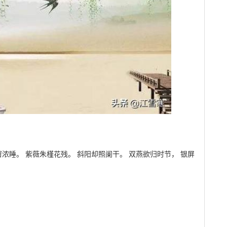
窗浓睡。 紫薇朱槿花残。 斜阳却照阑干。 双燕欲归时节， 银屏