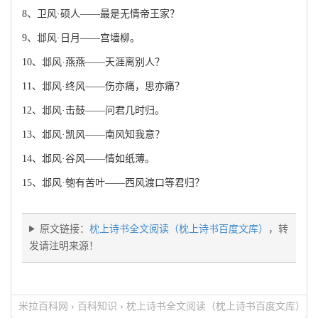
8、卫风·硕人——最是无情帝王家？
9、邶风·日月——宫墙柳。
10、邶风·燕燕——天涯离别人？
11、邶风·终风——伤亦痛，思亦痛？
12、邶风·击鼓——问君几时归。
13、邶风·凯风——南风知我意？
14、邶风·谷风——情如纸薄。
15、邶风·匏有苦叶——西风渡口等君归？
原文链接：
枕上诗书全文阅读（枕上诗书百度文库）
，转
发请注明来源！
米拉百科网
›
百科知识
›
枕上诗书全文阅读（枕上诗书百度文库）