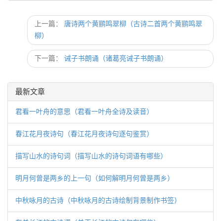
上一篇：
唐诗两个黄鹂鸣翠柳（古诗二首两个黄鹂鸣翠
柳）
下一篇：
诫子书朗诵（诸葛亮诫子书朗诵）
最新文章
君看一叶舟的意思（君看一叶舟全诗及读音）
春江花月夜诗句（春江花月夜诗句逐句鉴赏）
描写山水的诗句词（描写山水的诗句词语有哪些）
明月何曾是两乡的上一句（如何解明月何曾是两乡）
中秋咏月的古诗（中秋咏月的古诗绘制背景制作书签）