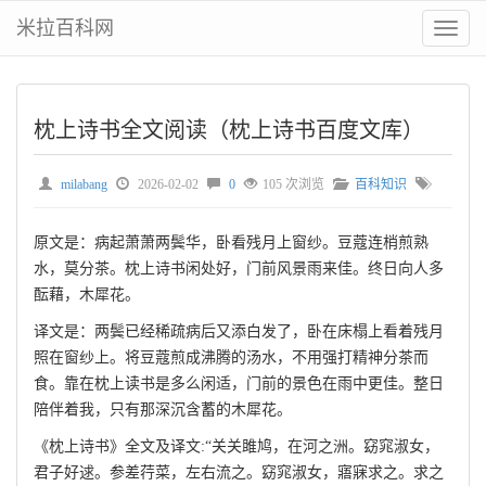
米拉百科网
切
换
菜
单
枕上诗书全文阅读（枕上诗书百度文库）
milabang
2026-02-02
0
105 次浏览
百科知识
原文是：病起萧萧两鬓华，卧看残月上窗纱。豆蔻连梢煎熟
水，莫分茶。枕上诗书闲处好，门前风景雨来佳。终日向人多
酝藉，木犀花。
译文是：两鬓已经稀疏病后又添白发了，卧在床榻上看着残月
照在窗纱上。将豆蔻煎成沸腾的汤水，不用强打精神分茶而
食。靠在枕上读书是多么闲适，门前的景色在雨中更佳。整日
陪伴着我，只有那深沉含蓄的木犀花。
《枕上诗书》全文及译文:“关关雎鸠，在河之洲。窈窕淑女，
君子好逑。参差荇菜，左右流之。窈窕淑女，寤寐求之。求之