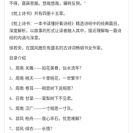
不得，寤寐思服。悠哉悠哉，辗转反侧。”
《枕上诗书》共有四册十五章。
《枕上诗书：一本书读懂好看诗经》精选诗经中的经典篇目，
深度解析，以故事的形式让读者融入其中，接近理解每一篇诗
经的内涵与深意。
徐若央，在国风圈负有盛名的古诗词畅销书女作家。
目录介绍
1、周南·关雎——如花美眷，似水流年？
2、周南·桃夭——十里桃花，一世繁华？
3、周南·卷耳——相思树下说相思？
4、召南·甘棠——棠梨树下不见君。
5、周南·汉广——一寸相思一寸灰。
6、邶风·柏舟——我心非石，忧思难解？
7、邶风·绿衣——长情？